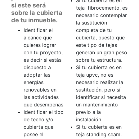
Si tu cubierta es en
si este será
teja fibrocemento, es
sobre la cubierta
necesario contemplar
de tu inmueble.
la sustitución
Identificar el
completa de tu
alcance que
cubierta, puesto que
quieres lograr
este tipo de tejas
con tu proyecto,
generan un gran peso
es decir si estás
sobre tu estructura.
dispuesto a
Si tu cubierta es en
adoptar las
teja upvc, no es
energías
necesario realizar la
renovables en
sustitución, pero sí
las actividades
identificar si necesita
que desempeñas
un mantenimiento
Identificar el tipo
previo a la
de techo y/o
instalación.
cubierta que
Si tu cubierta es en
posee el
teja standing seam,