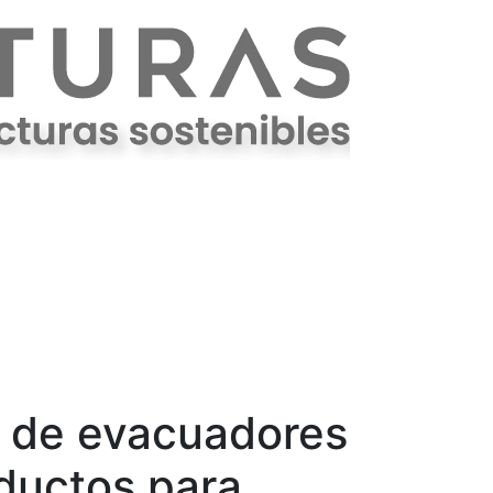
Nosotros
Cubiertas
Blog
Contáctanos
solares
n de evacuadores
 ductos para