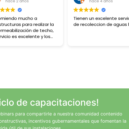
hace 2 años
hace 4 años
omiendo mucho a
Tienen un excelente servi
structuras para realizar la
de recoleccion de aguas l
rmeabilización de techo,
rvicio es excelente y los
ltados de gran calidad.
iclo de capacitaciones!
binars para compartirle a nuestra comunidad contenido
onstructivas, incentivos gubernamentales que fomentan la
da útil de sus instalaciones.