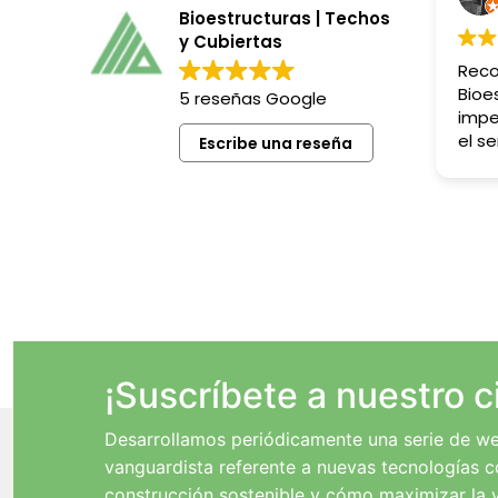
Bioestructuras | Techos
y Cubiertas
Rec
Bioe
5 reseñas Google
impe
el se
Escribe una reseña
resu
¡Suscríbete a nuestro c
Desarrollamos periódicamente una serie de we
vanguardista referente a nuevas tecnologías c
construcción sostenible y cómo maximizar la vi