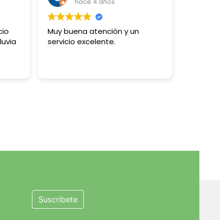
hace 4 años
cio
Muy buena atención y un
luvia
servicio excelente.
Suscríbete