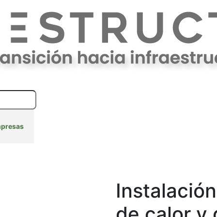
mpresas
Reparación para empresas
Línea verde
Instalació
de calor y