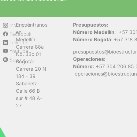
Encuéntranos
Presupuestos:
Instagram
en:
Número Medellín
:
+57 30
Facebook
Medellín:
Número Bogotá
:
+57 318 
LinkedIn
Carrera 88a
Youtube
presupuestos@bioestructu
No. 33c 01
Operaciones:
Spotify
Bogotá:
Número:
+57 304 206 85 
Carrera 20 N
operaciones@bioestructur
134 - 39
Sabaneta:
Calle 66 B
sur # 48 A-
27