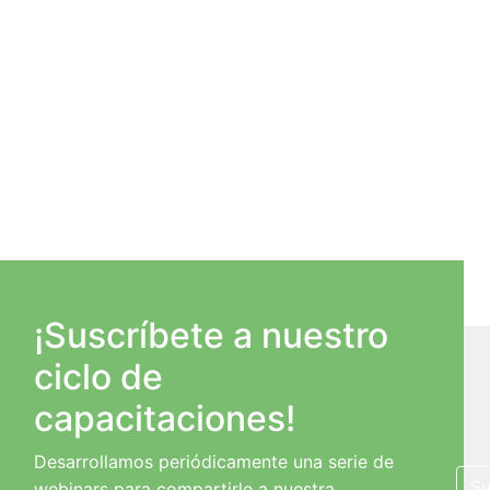
¡Suscríbete a nuestro
ciclo de
capacitaciones!
Desarrollamos periódicamente una serie de
Su
webinars para compartirle a nuestra