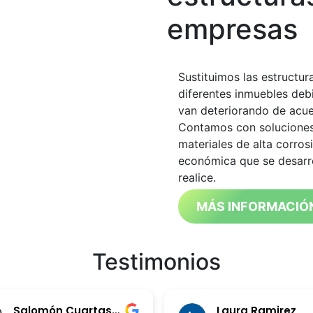
empresas
Sustituimos las estructur
diferentes inmuebles debi
van deteriorando de acue
Contamos con soluciones
materiales de alta corros
económica que se desarro
realice.
MÁS INFORMACIÓN
Testimonios
Salomón Cuartas Londoño
Laura Ramirez