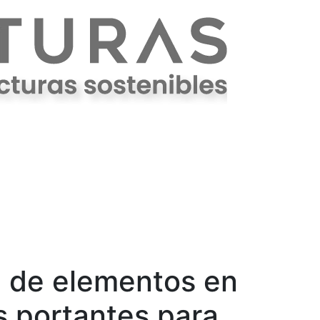
Nosotros
Cubiertas
Blog
Contáctanos
solares
 de elementos en
s portantes para