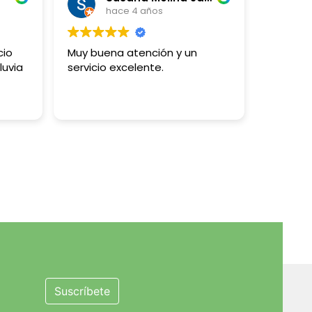
hace 4 años
cio
Muy buena atención y un
luvia
servicio excelente.
Suscríbete