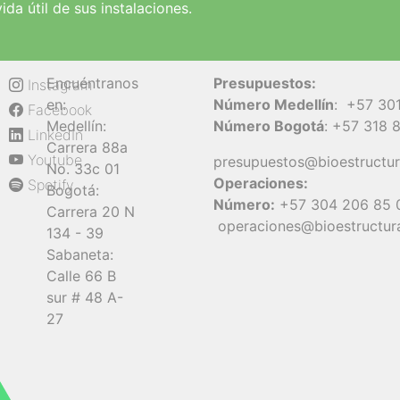
da útil de sus instalaciones.
Encuéntranos
Presupuestos:
Instagram
en:
Número Medellín
:
+57 30
Facebook
Medellín:
Número Bogotá
:
+57 318 
LinkedIn
Carrera 88a
Youtube
presupuestos@bioestructu
No. 33c 01
Operaciones:
Spotify
Bogotá:
Número:
+57 304 206 85 
Carrera 20 N
operaciones@bioestructur
134 - 39
Sabaneta:
Calle 66 B
sur # 48 A-
27