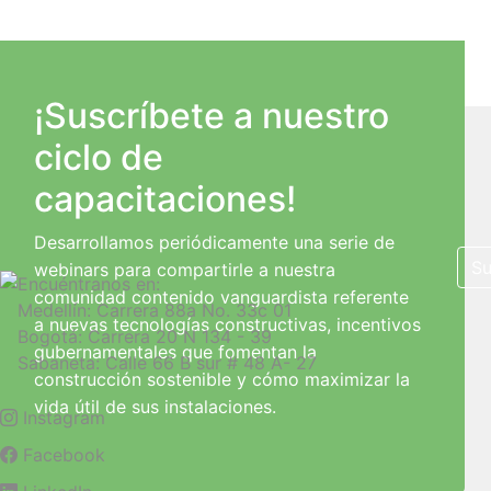
¡Suscríbete a nuestro
ciclo de
capacitaciones!
Desarrollamos periódicamente una serie de
Su
webinars para compartirle a nuestra
Encuéntranos en:
comunidad contenido vanguardista referente
Medellín: Carrera 88a No. 33c 01
a nuevas tecnologías constructivas, incentivos
Bogotá: Carrera 20 N 134 - 39
gubernamentales que fomentan la
Sabaneta: Calle 66 B sur # 48 A- 27
construcción sostenible y cómo maximizar la
vida útil de sus instalaciones.
Instagram
Facebook