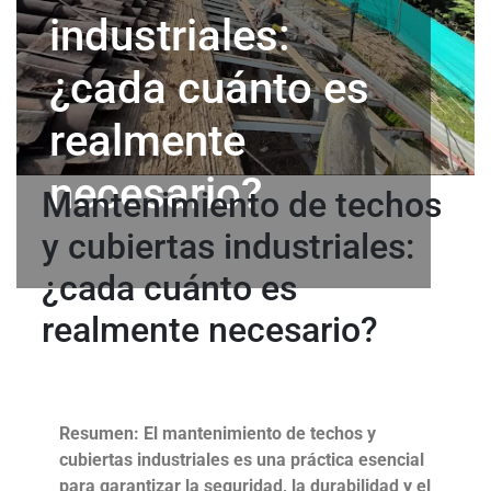
industriales:
¿cada cuánto es
realmente
necesario?
Mantenimiento de techos
y cubiertas industriales:
¿cada cuánto es
realmente necesario?
Resumen: El mantenimiento de techos y
cubiertas industriales es una práctica esencial
para garantizar la seguridad, la durabilidad y el