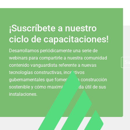
¡Suscríbete a nuestro
ciclo de capacitaciones!
Desarrollamos periódicamente una serie de
webinars para compartirle a nuestra comunidad
Su
contenido vanguardista referente a nuevas
tecnologías constructivas, incentivos
gubernamentales que fomentan la construcción
sostenible y cómo maximizar la vida útil de sus
instalaciones.