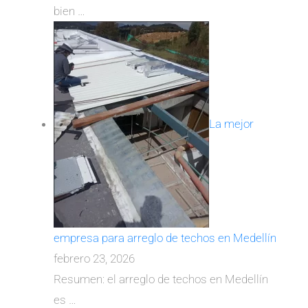
bien
…
La mejor
empresa para arreglo de techos en Medellín
febrero 23, 2026
Resumen: el arreglo de techos en Medellín
es
…