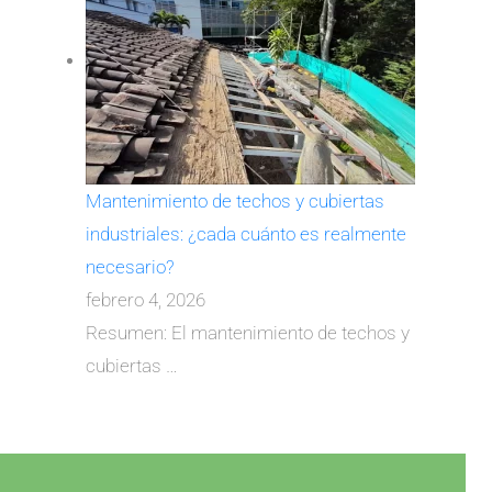
Mantenimiento de techos y cubiertas
industriales: ¿cada cuánto es realmente
necesario?
febrero 4, 2026
Resumen: El mantenimiento de techos y
cubiertas
…