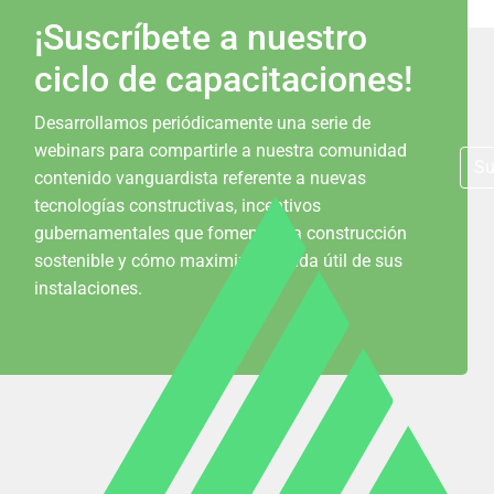
¡Suscríbete a nuestro
ciclo de capacitaciones!
Desarrollamos periódicamente una serie de
webinars para compartirle a nuestra comunidad
Su
contenido vanguardista referente a nuevas
tecnologías constructivas, incentivos
gubernamentales que fomentan la construcción
sostenible y cómo maximizar la vida útil de sus
instalaciones.