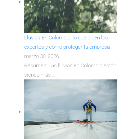
Lluvias En Colombia: lo que dicen los
expertos y cómo proteger tu empresa
marzo 30, 2026
Resumen: Las lluvias en Colombia están
siendo más
…