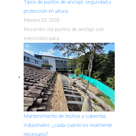
Tipos de puntos de anclaje: seguridad y
protección en altura
febrero 23, 2026
Resumen: los puntos de anclaje son
esenciales para
…
Mantenimiento de techos y cubiertas
industriales: ¿cada cuánto es realmente
necesario?