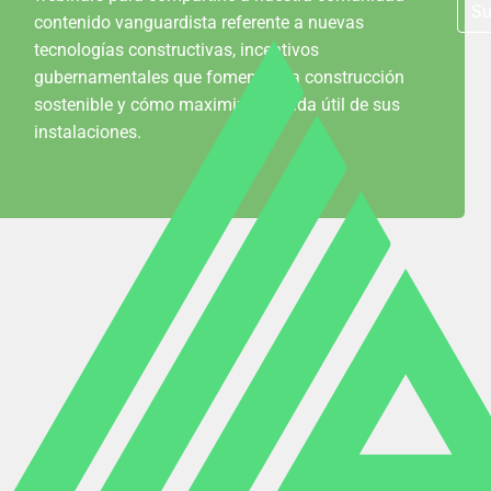
Su
contenido vanguardista referente a nuevas
tecnologías constructivas, incentivos
gubernamentales que fomentan la construcción
sostenible y cómo maximizar la vida útil de sus
instalaciones.