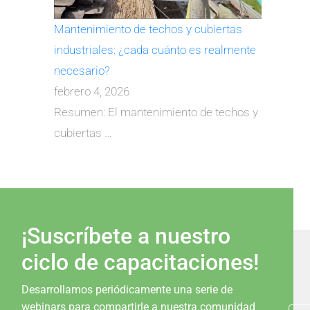
Mantenimiento de techos y cubiertas
industriales: ¿cada cuánto es realmente
necesario?
febrero 4, 2026
Resumen: El mantenimiento de techos y
cubiertas
…
¡Suscríbete a nuestro
ciclo de capacitaciones!
Desarrollamos periódicamente una serie de
webinars para compartirle a nuestra comunidad