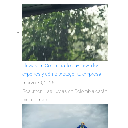
Lluvias En Colombia: lo que dicen los
expertos y cómo proteger tu empresa
marzo 30, 2026
Resumen: Las lluvias en Colombia están
siendo más
…