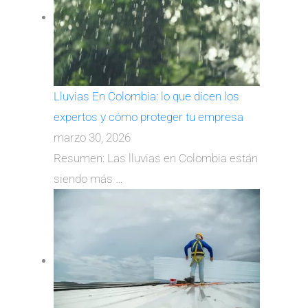
Lluvias En Colombia: lo que dicen los
expertos y cómo proteger tu empresa
marzo 30, 2026
Resumen: Las lluvias en Colombia están
siendo más
…