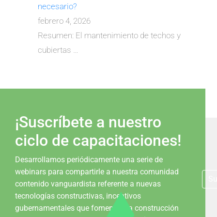
necesario?
febrero 4, 2026
Resumen: El mantenimiento de techos y
cubiertas
…
¡Suscríbete a nuestro
ciclo de capacitaciones!
Desarrollamos periódicamente una serie de
webinars para compartirle a nuestra comunidad
Su
contenido vanguardista referente a nuevas
tecnologías constructivas, incentivos
gubernamentales que fomentan la construcción