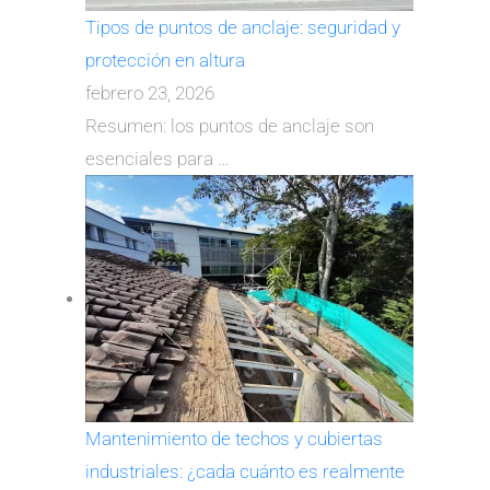
Tipos de puntos de anclaje: seguridad y
protección en altura
febrero 23, 2026
Resumen: los puntos de anclaje son
esenciales para
…
Mantenimiento de techos y cubiertas
industriales: ¿cada cuánto es realmente