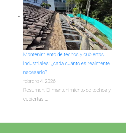
Mantenimiento de techos y cubiertas
industriales: ¿cada cuánto es realmente
necesario?
febrero 4, 2026
Resumen: El mantenimiento de techos y
cubiertas
…