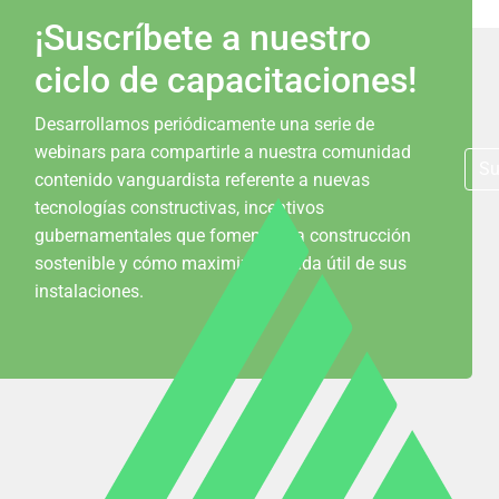
¡Suscríbete a nuestro
ciclo de capacitaciones!
Desarrollamos periódicamente una serie de
webinars para compartirle a nuestra comunidad
Su
contenido vanguardista referente a nuevas
tecnologías constructivas, incentivos
gubernamentales que fomentan la construcción
sostenible y cómo maximizar la vida útil de sus
instalaciones.